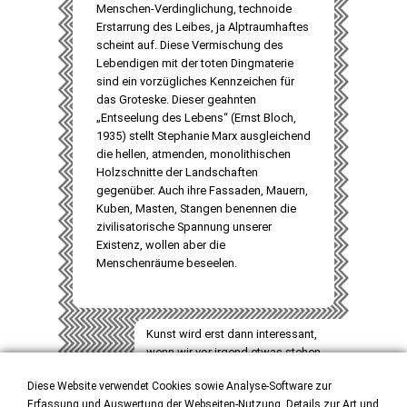
Menschen-Verdinglichung, technoide
Erstarrung des Leibes, ja Alptraumhaftes
scheint auf. Diese Vermischung des
Lebendigen mit der toten Dingmaterie
sind ein vorzügliches Kennzeichen für
das Groteske. Dieser geahnten
„Entseelung des Lebens“ (Ernst Bloch,
1935) stellt Stephanie Marx ausgleichend
die hellen, atmenden, monolithischen
Holzschnitte der Landschaften
gegenüber. Auch ihre Fassaden, Mauern,
Kuben, Masten, Stangen benennen die
zivilisatorische Spannung unserer
Existenz, wollen aber die
Menschenräume beseelen.
Kunst wird erst dann interessant,
wenn wir vor irgend etwas stehen,
das wir nicht gleich restlos erklären
Diese Website verwendet Cookies sowie Analyse-Software zur
können.
Erfassung und Auswertung der Webseiten-Nutzung. Details zur Art und
Christoph Schlingensief